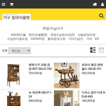
주방/수납가구
좌탁/테이블
렌지대/쌀통(2)
주방수납장/선반(3)
신발장/정리장
수납장/다용도장
CD/DVD장
틈새장/코너장
기타수납(1)
기타
EX
정렬
엔틱가구 피링 찬
트라이 웨곤 엔틱
장 SET GDJ2-702
골드 GDJ8-101
700,000원
330,000원
뉴 와인랙 GDJ7-1
디자스 정수기대 G
24
DJ8-845
580,000원
180,000원