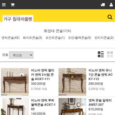
화장대
콘솔/기타
엔틱콘솔(42)
화이트콘솔(3)
포인트콘솔(1)
모던/블랙콘솔(5)
빈티지콘솔(2)
정렬
비노바 엔틱 엘리
비노바 엔틱 유니
카 엔틱 2서랍 콘
1단 콘솔 엔틱 AC
솔 ACK7-111
K7-112
330,000원
290,000원
2,700원 적립
2,200원 적립
비노바 엔틱 루찌
엔틱 콘솔 알제리
블랙콘솔 ACK7-1
AWS7-207
02
615,000원
140,000원
510원 적립