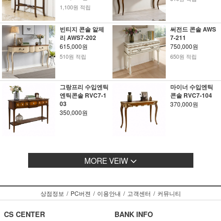
1,100원 적립
빈티지 콘솔 알제
써전드 콘솔 AWS
리 AWS7-202
7-211
615,000원
750,000원
510원 적립
650원 적립
그랑프리 수입엔틱
마이너 수입엔틱
엔틱콘솔 RVC7-1
콘솔 RVC7-104
03
370,000원
350,000원
MORE VEIW
상점정보
/
PC버젼
/
이용안내
/
고객센터
/
커뮤니티
CS CENTER
BANK INFO