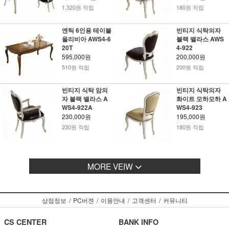
1,320원 적립
180원 적립
엔틱 6인용 테이블
빈티지 식탁의자
올리비아 AWS4-6
블랙 밸라스 AWS
20T
4-922
595,000원
200,000원
510원 적립
200원 적립
빈티지 식탁 암의
빈티지 식탁의자
자 블랙 밸라스 A
화이트 모하모하 A
WS4-922A
WS4-923
230,000원
195,000원
230원 적립
180원 적립
MORE VEIW
상점정보
/
PC버젼
/
이용안내
/
고객센터
/
커뮤니티
CS CENTER
BANK INFO