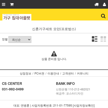
신혼가구세트
모던(프로방스)
정렬
상품 준비중 입니다.
상점정보
/
PC버젼
/
이용안내
/
고객센터
/
커뮤니티
CS CENTER
BANK INFO
031-992-0499
신한은행 110-212-482021
예금주: 코스터디자인
대표: 연병훈 | 사업자등록번호: 211-01-77595 [사업자정보확인]