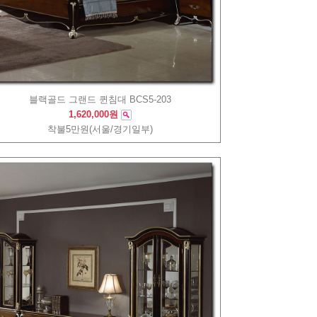
블랙골드 그랜드 퀸침대 BCS5-203
1,620,000원
착불5만원(서울/경기일부)