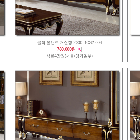
블랙 올랜드 거실장 2000 BCS2-604
780,000원
착불4만원(서울/경기일부)