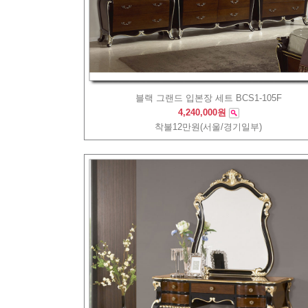
블랙 그랜드 입본장 세트 BCS1-105F
4,240,000원
착불12만원(서울/경기일부)