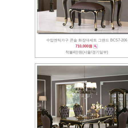
수입엔틱가구 콘솔 화장대세트 그랜드 BCS7-206
710,000원
착불4만원(서울/경기일부)