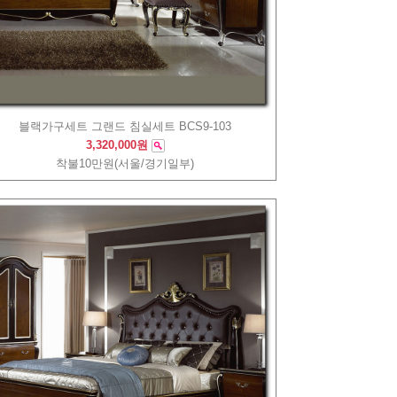
블랙가구세트 그랜드 침실세트 BCS9-103
3,320,000원
착불10만원(서울/경기일부)