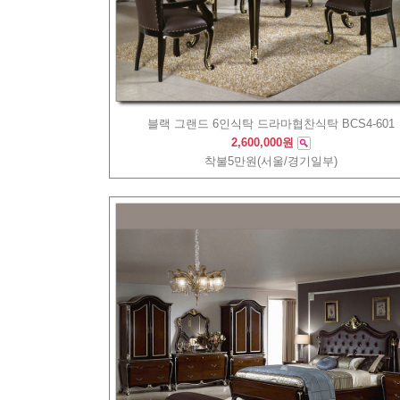
블랙 그랜드 6인식탁 드라마협찬식탁 BCS4-601
2,600,000원
착불5만원(서울/경기일부)