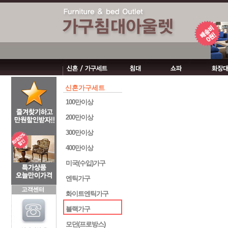
신혼가구세트
100만이상
200만이상
300만이상
400만이상
미국(수입)가구
엔틱가구
화이트엔틱가구
블랙가구
모던(프로방스)