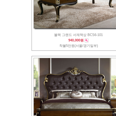
블랙 그랜드 서재책상 BCS6-101
940,000원
착불5만원(서울/경기일부)