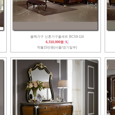
블랙가구 신혼가구풀세트 BCS9-116
6,310,000원
착불15만원(서울/경기일부)