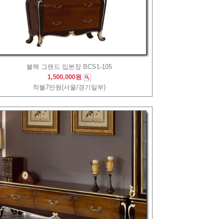
블랙 그랜드 입본장 BCS1-105
1,500,000원
착불7만원(서울/경기일부)