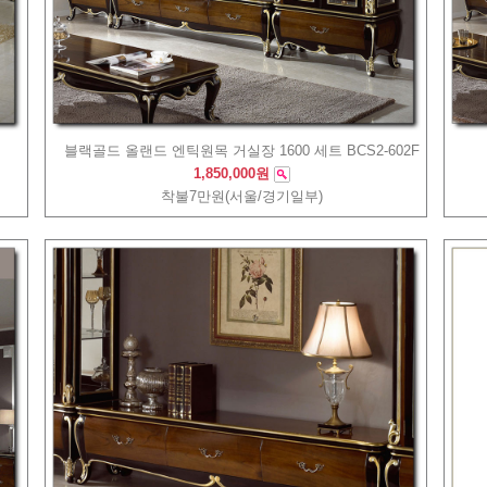
블랙골드 올랜드 엔틱원목 거실장 1600 세트 BCS2-602F
1,850,000원
착불7만원(서울/경기일부)