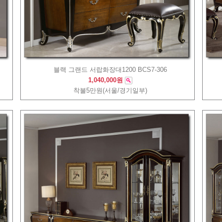
블랙 그랜드 서랍화장대1200 BCS7-306
1,040,000원
착불5만원(서울/경기일부)