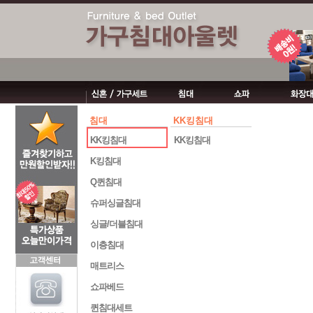
침대
KK킹침대
KK킹침대
KK킹침대
K킹침대
Q퀸침대
슈퍼싱글침대
싱글/더블침대
이층침대
매트리스
쇼파베드
퀸침대세트