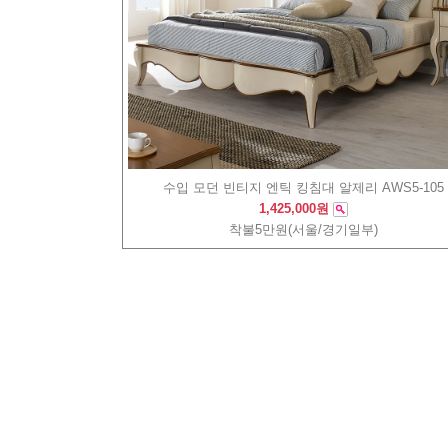
수입 모던 빈티지 엔틱 킹침대 알제리 AWS5-105
1,425,000원
착불5만원(서울/경기일부)