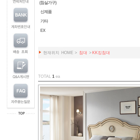
(침실가구)
신제품
기타
EX
현재위치
HOME
>
침대
>
KK킹침대
TOTAL
1
ea