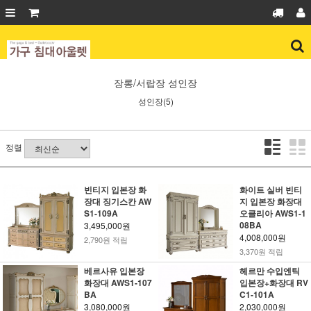
장롱/서랍장
성인장
성인장(5)
정렬
빈티지 입본장 화
화이트 실버 빈티
장대 징기스칸 AW
지 입본장 화장대
S1-109A
오클리아 AWS1-1
08BA
3,495,000원
4,008,000원
2,790원 적립
3,370원 적립
베르사유 입본장
헤르만 수입엔틱
화장대 AWS1-107
입본장+화장대 RV
BA
C1-101A
3,080,000원
2,030,000원