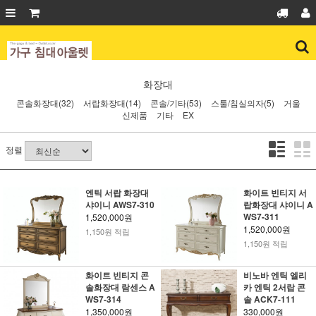
화장대
콘솔화장대(32)
서랍화장대(14)
콘솔/기타(53)
스툴/침실의자(5)
거울
신제품
기타
EX
정렬
엔틱 서랍 화장대
화이트 빈티지 서
샤이니 AWS7-310
랍화장대 샤이니 A
WS7-311
1,520,000원
1,520,000원
1,150원 적립
1,150원 적립
화이트 빈티지 콘
비노바 엔틱 엘리
솔화장대 람센스 A
카 엔틱 2서랍 콘
WS7-314
솔 ACK7-111
1,350,000원
330,000원