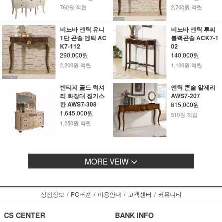
760원 적립
2,700원 적립
비노바 엔틱 유니
비노바 엔틱 루찌
1단 콘솔 엔틱 AC
블랙콘솔 ACK7-1
K7-112
02
290,000원
140,000원
2,200원 적립
1,100원 적립
빈티지 골드 럭셔
엔틱 콘솔 알제리
리 화장대 징기스
AWS7-207
칸 AWS7-308
615,000원
1,645,000원
510원 적립
1,250원 적립
MORE VEIW
상점정보
/
PC버젼
/
이용안내
/
고객센터
/
커뮤니티
CS CENTER
BANK INFO