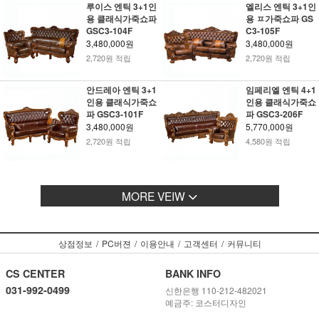
루이스 엔틱 3+1인
엘리스 엔틱 3+1인
용 클래식가죽쇼파
용 ㅍ가죽쇼파 GS
GSC3-104F
C3-105F
3,480,000원
3,480,000원
2,720원 적립
2,720원 적립
안드레아 엔틱 3+1
임페리엘 엔틱 4+1
인용 클래식가죽쇼
인용 클래식가죽쇼
파 GSC3-101F
파 GSC3-206F
3,480,000원
5,770,000원
2,720원 적립
4,580원 적립
MORE VEIW
상점정보
/
PC버젼
/
이용안내
/
고객센터
/
커뮤니티
CS CENTER
BANK INFO
031-992-0499
신한은행 110-212-482021
예금주: 코스터디자인