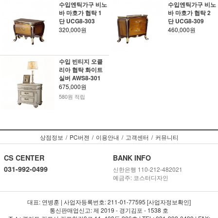
수입엔틱가구 비노
수입엔틱가구 비노
바 마호가 협탁 1
바 마호가 협탁 2
단 UCG8-303
단 UCG8-309
320,000원
460,000원
수입 빈티지 오클
리아 협탁 화이트
실버 AWS8-301
675,000원
580원 적립
상점정보
/
PC버젼
/
이용안내
/
고객센터
/
커뮤니티
CS CENTER
BANK INFO
031-992-0499
신한은행 110-212-482021
예금주: 코스터디자인
대표: 연병훈 | 사업자등록번호: 211-01-77595 [사업자정보확인]
통신판매업신고: 제 2019 - 경기김포 - 1538 호