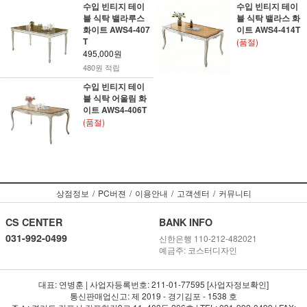
수입 빈티지 테이
수입 빈티지 테이
블 식탁 밸라루스
블 식탁 밸라스 화
화이트 AWS4-407
이트 AWS4-414T
T
(품절)
495,000원
480원 적립
수입 빈티지 테이
블 식탁 어울림 화
이트 AWS4-406T
(품절)
상점정보
/
PC버젼
/
이용안내
/
고객센터
/
커뮤니티
CS CENTER
BANK INFO
031-992-0499
신한은행 110-212-482021
예금주: 코스터디자인
대표: 연병훈 | 사업자등록번호: 211-01-77595 [사업자정보확인]
통신판매업신고: 제 2019 - 경기김포 - 1538 호